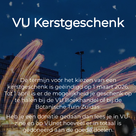
VU Kerstgeschenk
De termijn voor het kiezen van een
kerstgeschenk is geëindigd op 1 maart 2026.
Tot 1 april is er de mogelijkheid je geschenk op
te halen bij de VU Boekhandel of bij de
Botanische Tuin Zuidas.
Heb je een donatie gedaan dan lees je in VU-
zine en op VUnet hoeveel er in totaal is
gedoneerd aan de goede doelen.