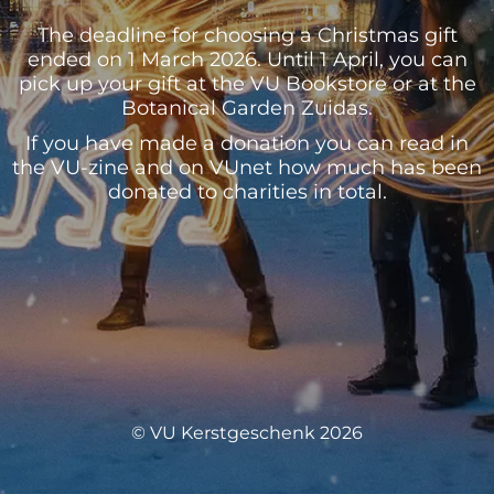
The deadline for choosing a Christmas gift
ended on 1 March 2026. Until 1 April, you can
pick up your gift at the VU Bookstore or at the
Botanical Garden Zuidas.
If you have made a donation you can read in
the VU-zine and on VUnet how much has been
donated to charities in total.
© VU Kerstgeschenk 2026