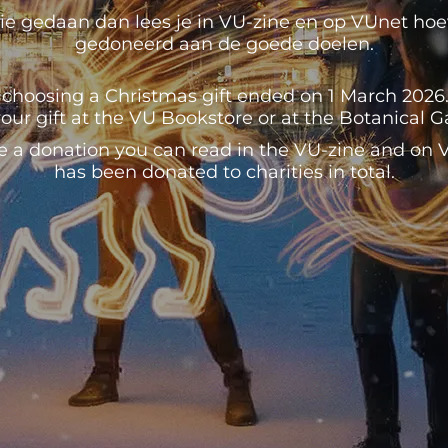
e gedaan dan lees je in VU-zine en op VUnet hoeve
gedoneerd aan de goede doelen.
 choosing a Christmas gift ended on 1 March 2026. U
our gift at the VU Bookstore or at the Botanical 
e a donation you can read in the VU-zine and o
has been donated to charities in total.