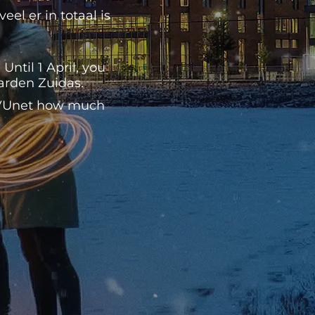
el er in totaal is
ntil 1 April, you
Garden Zuidas.
n VUnet how much