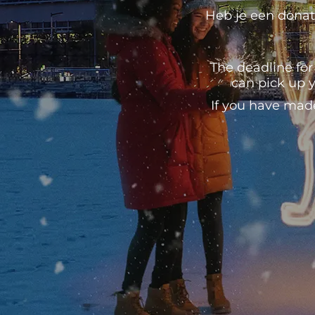
Heb je een donati
The deadline for
can pick up y
If you have mad