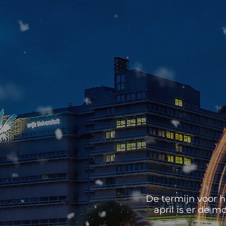
De termijn voor h
april is er de 