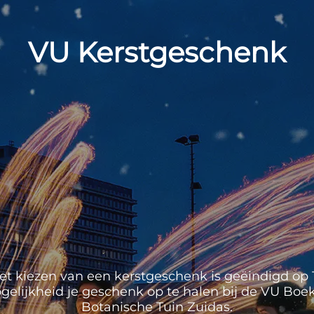
VU Kerstgeschenk
et kiezen van een kerstgeschenk is geëindigd op 1
mogelijkheid je geschenk op te halen bij de VU Boek
Botanische Tuin Zuidas.