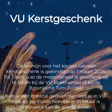
VU Kerstgeschenk
De termijn voor het kiezen van een
kerstgeschenk is geëindigd op 1 maart 2026.
Tot 1 april is er de mogelijkheid je geschenk op
te halen bij de VU Boekhandel of bij de
Botanische Tuin Zuidas.
Heb je een donatie gedaan dan lees je in VU-
zine en op VUnet hoeveel er in totaal is
gedoneerd aan de goede doelen.