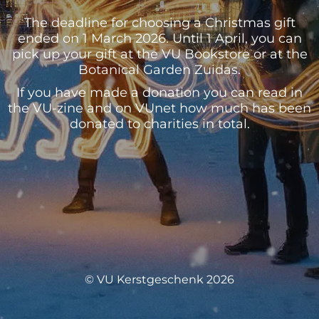
The deadline for choosing a Christmas gift
ended on 1 March 2026. Until 1 April, you can
pick up your gift at the VU Bookstore or at the
Botanical Garden Zuidas.
If you have made a donation you can read in
the VU-zine and on VUnet how much has been
donated to charities in total.
© VU Kerstgeschenk 2026