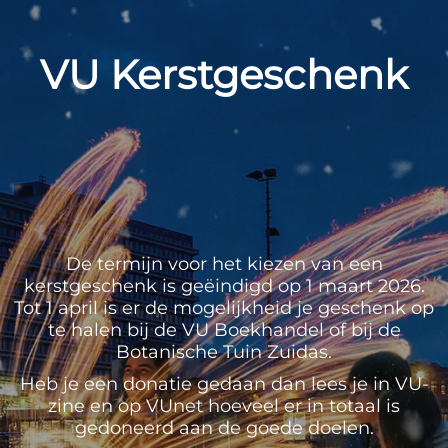
VU Kerstgeschenk
De termijn voor het kiezen van een
kerstgeschenk is geëindigd op 1 maart 2026.
Tot 1 april is er de mogelijkheid je geschenk op
te halen bij de VU Boekhandel of bij de
Botanische Tuin Zuidas.
Heb je een donatie gedaan dan lees je in VU-
zine en op VUnet hoeveel er in totaal is
gedoneerd aan de goede doelen.