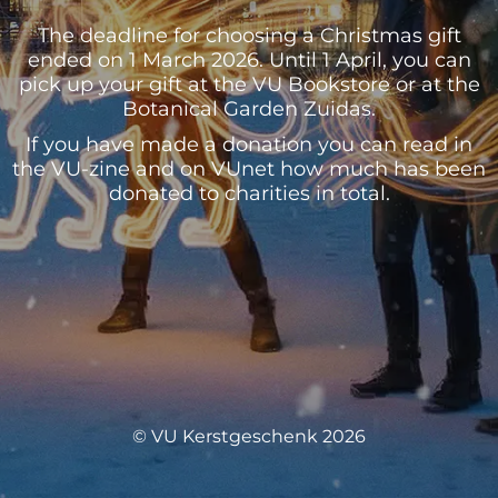
The deadline for choosing a Christmas gift
ended on 1 March 2026. Until 1 April, you can
pick up your gift at the VU Bookstore or at the
Botanical Garden Zuidas.
If you have made a donation you can read in
the VU-zine and on VUnet how much has been
donated to charities in total.
© VU Kerstgeschenk 2026