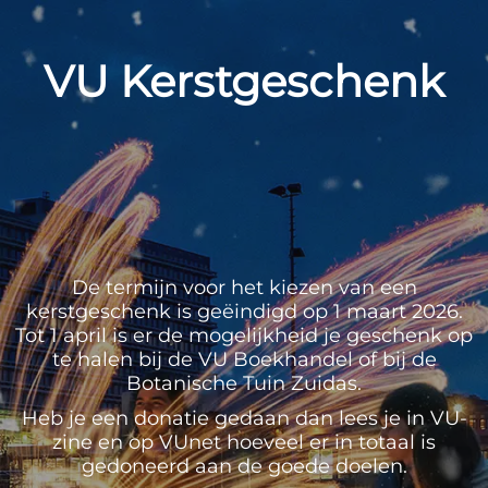
VU Kerstgeschenk
De termijn voor het kiezen van een
kerstgeschenk is geëindigd op 1 maart 2026.
Tot 1 april is er de mogelijkheid je geschenk op
te halen bij de VU Boekhandel of bij de
Botanische Tuin Zuidas.
Heb je een donatie gedaan dan lees je in VU-
zine en op VUnet hoeveel er in totaal is
gedoneerd aan de goede doelen.