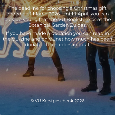
The deadline for choosing a Christmas gift
ended on 1 March 2026. Until 1 April, you can
pick up your gift at the VU Bookstore or at the
Botanical Garden Zuidas.
If you have made a donation you can read in
the VU-zine and on VUnet how much has been
donated to charities in total.
© VU Kerstgeschenk 2026