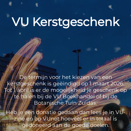
VU Kerstgeschenk
De termijn voor het kiezen van een
kerstgeschenk is geëindigd op 1 maart 2026.
Tot 1 april is er de mogelijkheid je geschenk op
te halen bij de VU Boekhandel of bij de
Botanische Tuin Zuidas.
Heb je een donatie gedaan dan lees je in VU-
zine en op VUnet hoeveel er in totaal is
gedoneerd aan de goede doelen.