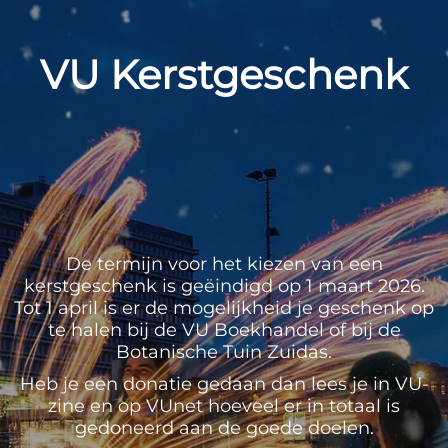
VU Kerstgeschenk
De termijn voor het kiezen van een
kerstgeschenk is geëindigd op 1 maart 2026.
Tot 1 april is er de mogelijkheid je geschenk op
te halen bij de VU Boekhandel of bij de
Botanische Tuin Zuidas.
Heb je een donatie gedaan dan lees je in VU-
zine en op VUnet hoeveel er in totaal is
gedoneerd aan de goede doelen.