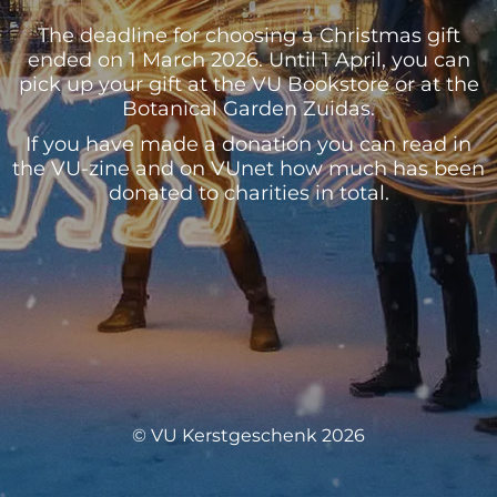
The deadline for choosing a Christmas gift
ended on 1 March 2026. Until 1 April, you can
pick up your gift at the VU Bookstore or at the
Botanical Garden Zuidas.
If you have made a donation you can read in
the VU-zine and on VUnet how much has been
donated to charities in total.
© VU Kerstgeschenk 2026