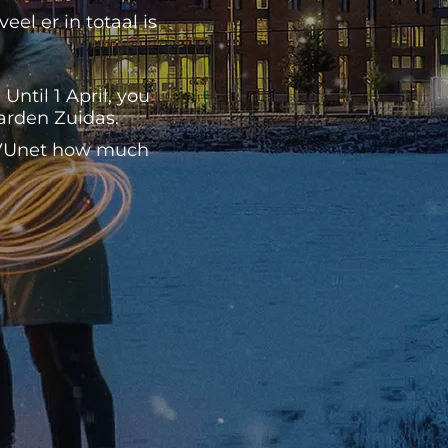
el er in totaal is
ntil 1 April, you
Garden Zuidas.
n VUnet how much