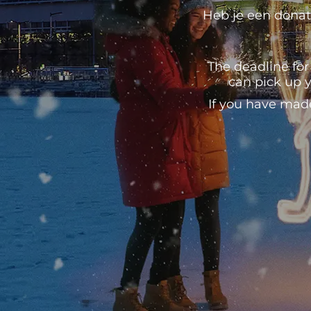
Heb je een donati
The deadline for
can pick up y
If you have mad