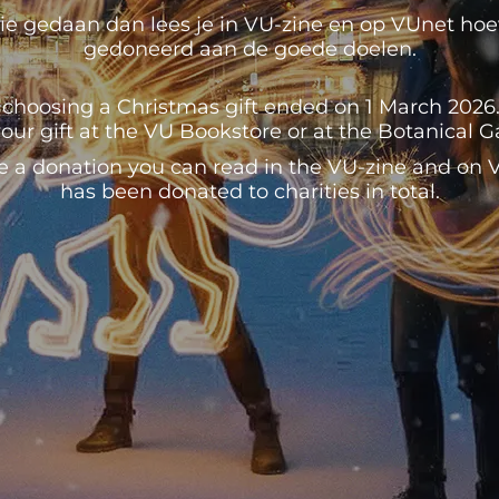
e gedaan dan lees je in VU-zine en op VUnet hoeve
gedoneerd aan de goede doelen.
 choosing a Christmas gift ended on 1 March 2026. U
our gift at the VU Bookstore or at the Botanical 
e a donation you can read in the VU-zine and o
has been donated to charities in total.