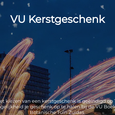
VU Kerstgeschenk
et kiezen van een kerstgeschenk is geëindigd op 1
mogelijkheid je geschenk op te halen bij de VU Boek
Botanische Tuin Zuidas.