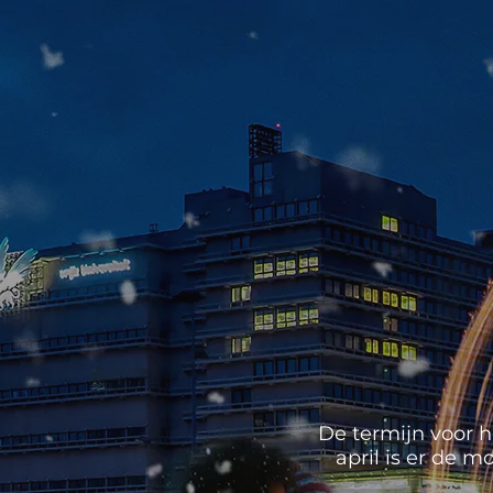
De termijn voor h
april is er de 