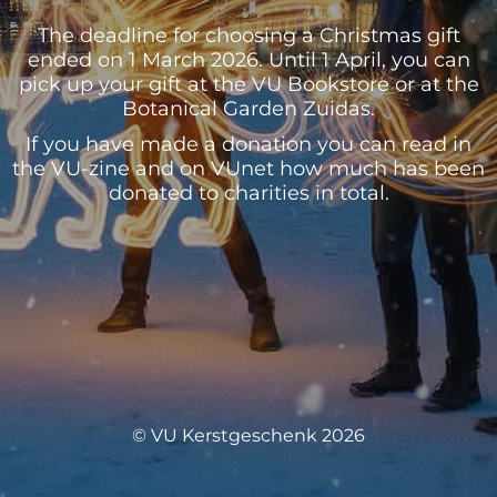
The deadline for choosing a Christmas gift
ended on 1 March 2026. Until 1 April, you can
pick up your gift at the VU Bookstore or at the
Botanical Garden Zuidas.
If you have made a donation you can read in
the VU-zine and on VUnet how much has been
donated to charities in total.
© VU Kerstgeschenk 2026