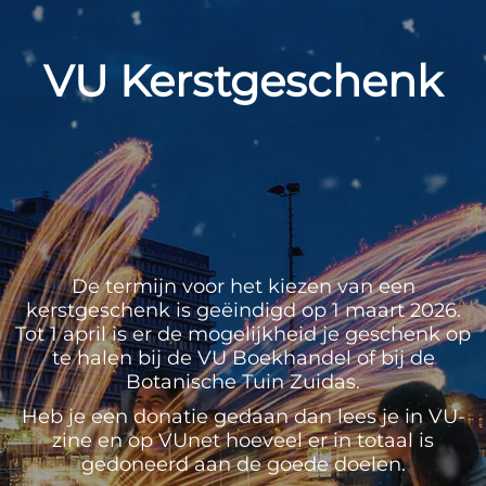
VU Kerstgeschenk
De termijn voor het kiezen van een
kerstgeschenk is geëindigd op 1 maart 2026.
Tot 1 april is er de mogelijkheid je geschenk op
te halen bij de VU Boekhandel of bij de
Botanische Tuin Zuidas.
Heb je een donatie gedaan dan lees je in VU-
zine en op VUnet hoeveel er in totaal is
gedoneerd aan de goede doelen.