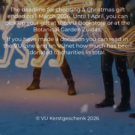
The deadline for choosing a Christmas gift
ended on 1 March 2026. Until 1 April, you can
pick up your gift at the VU Bookstore or at the
Botanical Garden Zuidas.
If you have made a donation you can read in
the VU-zine and on VUnet how much has been
donated to charities in total.
© VU Kerstgeschenk 2026