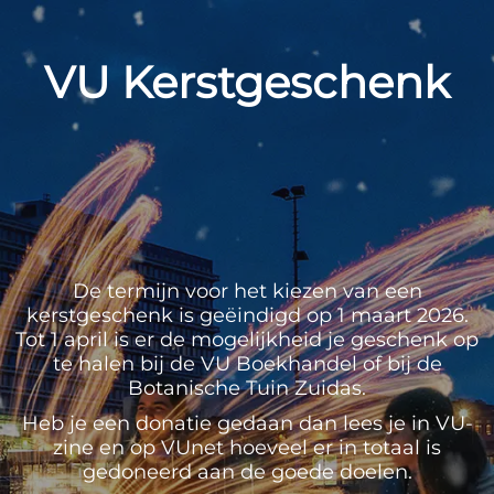
VU Kerstgeschenk
De termijn voor het kiezen van een
kerstgeschenk is geëindigd op 1 maart 2026.
Tot 1 april is er de mogelijkheid je geschenk op
te halen bij de VU Boekhandel of bij de
Botanische Tuin Zuidas.
Heb je een donatie gedaan dan lees je in VU-
zine en op VUnet hoeveel er in totaal is
gedoneerd aan de goede doelen.