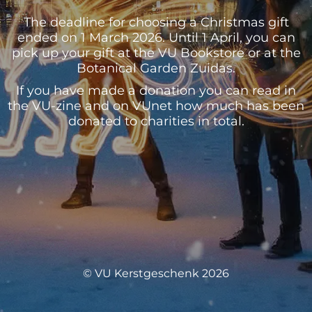
The deadline for choosing a Christmas gift
ended on 1 March 2026. Until 1 April, you can
pick up your gift at the VU Bookstore or at the
Botanical Garden Zuidas.
If you have made a donation you can read in
the VU-zine and on VUnet how much has been
donated to charities in total.
© VU Kerstgeschenk 2026