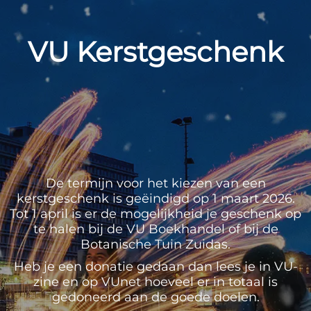
VU Kerstgeschenk
De termijn voor het kiezen van een
kerstgeschenk is geëindigd op 1 maart 2026.
Tot 1 april is er de mogelijkheid je geschenk op
te halen bij de VU Boekhandel of bij de
Botanische Tuin Zuidas.
Heb je een donatie gedaan dan lees je in VU-
zine en op VUnet hoeveel er in totaal is
gedoneerd aan de goede doelen.