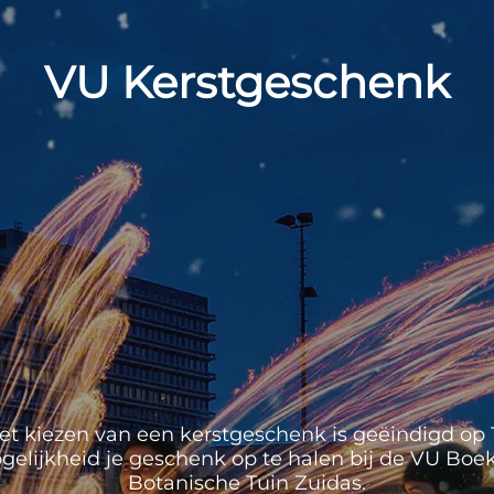
VU Kerstgeschenk
et kiezen van een kerstgeschenk is geëindigd op 1
mogelijkheid je geschenk op te halen bij de VU Boek
Botanische Tuin Zuidas.