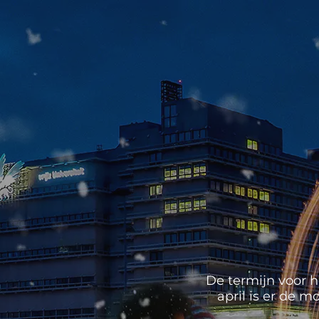
De termijn voor h
april is er de 