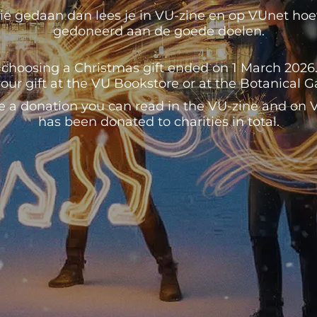
e gedaan dan lees je in VU-zine en op VUnet hoeve
gedoneerd aan de goede doelen.
 choosing a Christmas gift ended on 1 March 2026. U
our gift at the VU Bookstore or at the Botanical 
e a donation you can read in the VU-zine and o
has been donated to charities in total.