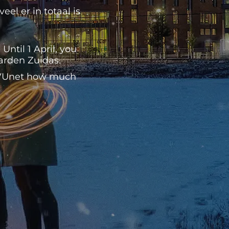
el er in totaal is
ntil 1 April, you
Garden Zuidas.
n VUnet how much