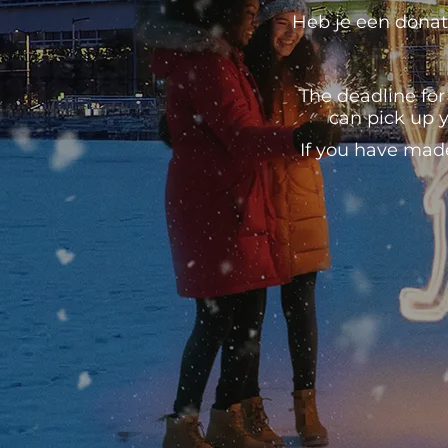
Heb je een donati
The deadline for
can pick up y
If you have mad