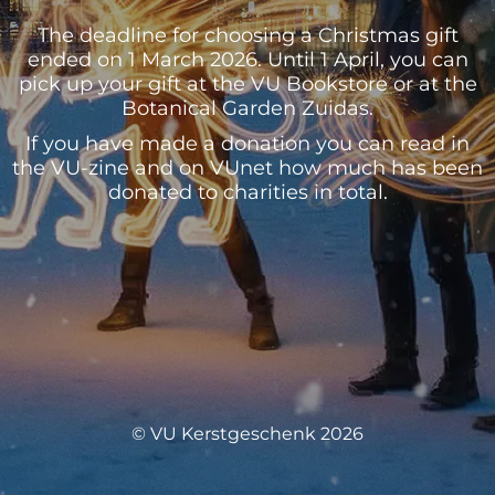
The deadline for choosing a Christmas gift
ended on 1 March 2026. Until 1 April, you can
pick up your gift at the VU Bookstore or at the
Botanical Garden Zuidas.
If you have made a donation you can read in
the VU-zine and on VUnet how much has been
donated to charities in total.
© VU Kerstgeschenk 2026