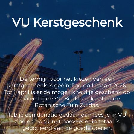
VU Kerstgeschenk
De termijn voor het kiezen van een
kerstgeschenk is geëindigd op 1 maart 2026.
Tot 1 april is er de mogelijkheid je geschenk op
te halen bij de VU Boekhandel of bij de
Botanische Tuin Zuidas.
Heb je een donatie gedaan dan lees je in VU-
zine en op VUnet hoeveel er in totaal is
gedoneerd aan de goede doelen.