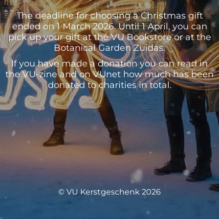
The deadline for choosing a Christmas gift
ended on 1 March 2026. Until 1 April, you can
pick up your gift at the VU Bookstore or at the
Botanical Garden Zuidas.
If you have made a donation you can read in
the VU-zine and on VUnet how much has been
donated to charities in total.
© VU Kerstgeschenk 2026