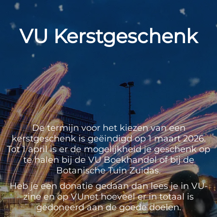
VU Kerstgeschenk
De termijn voor het kiezen van een
kerstgeschenk is geëindigd op 1 maart 2026.
Tot 1 april is er de mogelijkheid je geschenk op
te halen bij de VU Boekhandel of bij de
Botanische Tuin Zuidas.
Heb je een donatie gedaan dan lees je in VU-
zine en op VUnet hoeveel er in totaal is
gedoneerd aan de goede doelen.