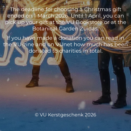
The deadline for choosing a Christmas gift
ended on 1 March 2026. Until 1 April, you can
pick up your gift at the VU Bookstore or at the
Botanical Garden Zuidas.
If you have made a donation you can read in
the VU-zine and on VUnet how much has been
donated to charities in total.
© VU Kerstgeschenk 2026