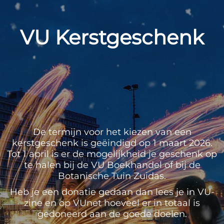
VU Kerstgeschenk
De termijn voor het kiezen van een
kerstgeschenk is geëindigd op 1 maart 2026.
Tot 1 april is er de mogelijkheid je geschenk op
te halen bij de VU Boekhandel of bij de
Botanische Tuin Zuidas.
Heb je een donatie gedaan dan lees je in VU-
zine en op VUnet hoeveel er in totaal is
gedoneerd aan de goede doelen.