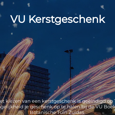
VU Kerstgeschenk
et kiezen van een kerstgeschenk is geëindigd op 1
mogelijkheid je geschenk op te halen bij de VU Boek
Botanische Tuin Zuidas.