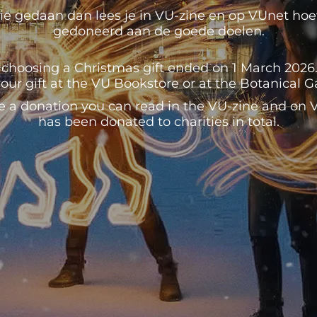
e gedaan dan lees je in VU-zine en op VUnet hoeve
gedoneerd aan de goede doelen.
 choosing a Christmas gift ended on 1 March 2026. U
our gift at the VU Bookstore or at the Botanical 
e a donation you can read in the VU-zine and o
has been donated to charities in total.