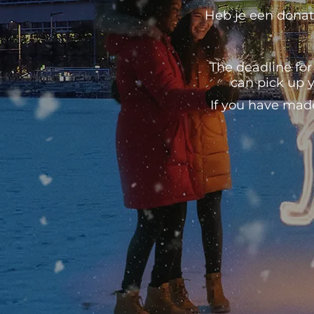
Heb je een donati
The deadline for
can pick up y
If you have mad