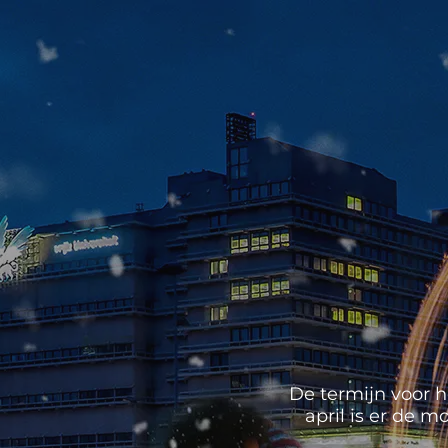
De termijn voor h
april is er de 