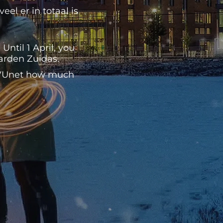
el er in totaal is
ntil 1 April, you
Garden Zuidas.
n VUnet how much