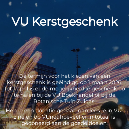
VU Kerstgeschenk
De termijn voor het kiezen van een
kerstgeschenk is geëindigd op 1 maart 2026.
Tot 1 april is er de mogelijkheid je geschenk op
te halen bij de VU Boekhandel of bij de
Botanische Tuin Zuidas.
Heb je een donatie gedaan dan lees je in VU-
zine en op VUnet hoeveel er in totaal is
gedoneerd aan de goede doelen.