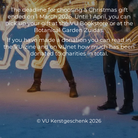
The deadline for choosing a Christmas gift
ended on 1 March 2026. Until 1 April, you can
pick up your gift at the VU Bookstore or at the
Botanical Garden Zuidas.
If you have made a donation you can read in
the VU-zine and on VUnet how much has been
donated to charities in total.
© VU Kerstgeschenk 2026