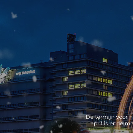
De termijn voor h
april is er de 