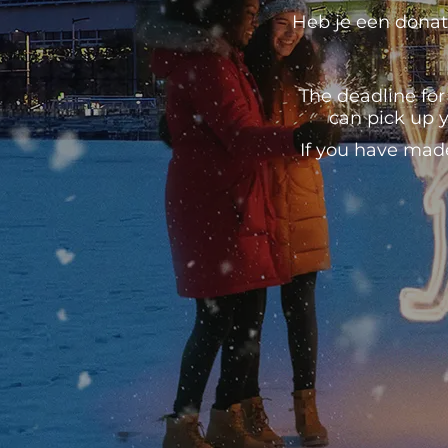
Heb je een donati
The deadline for
can pick up y
If you have mad