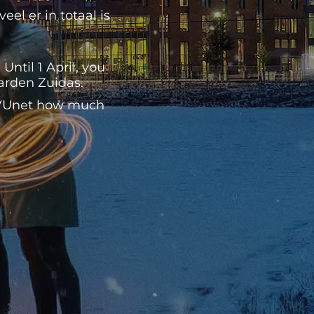
el er in totaal is
ntil 1 April, you
Garden Zuidas.
n VUnet how much