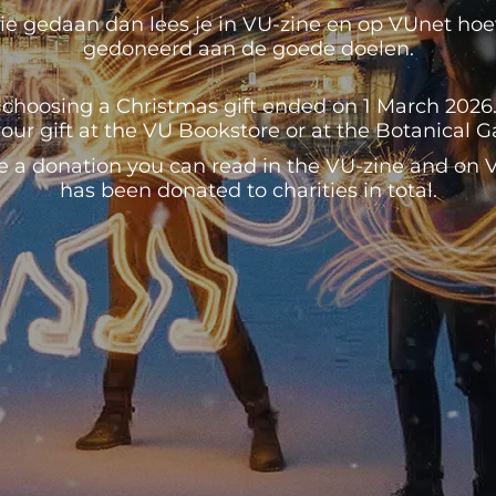
e gedaan dan lees je in VU-zine en op VUnet hoeve
gedoneerd aan de goede doelen.
 choosing a Christmas gift ended on 1 March 2026. U
our gift at the VU Bookstore or at the Botanical 
e a donation you can read in the VU-zine and o
has been donated to charities in total.