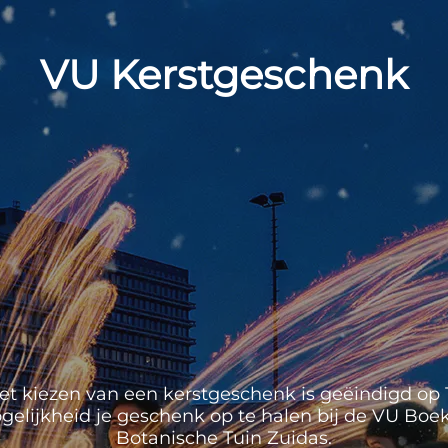
VU Kerstgeschenk
et kiezen van een kerstgeschenk is geëindigd op 1
mogelijkheid je geschenk op te halen bij de VU Boek
Botanische Tuin Zuidas.