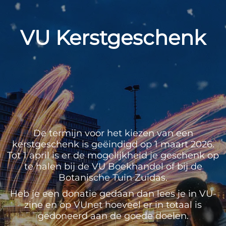
VU Kerstgeschenk
De termijn voor het kiezen van een
kerstgeschenk is geëindigd op 1 maart 2026.
Tot 1 april is er de mogelijkheid je geschenk op
te halen bij de VU Boekhandel of bij de
Botanische Tuin Zuidas.
Heb je een donatie gedaan dan lees je in VU-
zine en op VUnet hoeveel er in totaal is
gedoneerd aan de goede doelen.