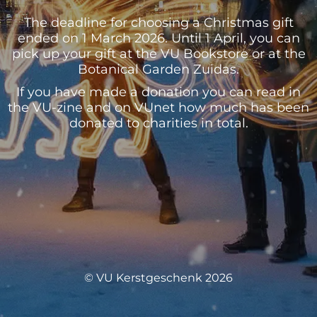
The deadline for choosing a Christmas gift
ended on 1 March 2026. Until 1 April, you can
pick up your gift at the VU Bookstore or at the
Botanical Garden Zuidas.
If you have made a donation you can read in
the VU-zine and on VUnet how much has been
donated to charities in total.
© VU Kerstgeschenk 2026