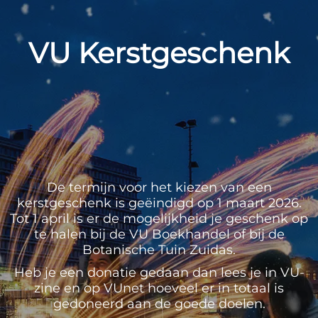
VU Kerstgeschenk
De termijn voor het kiezen van een
kerstgeschenk is geëindigd op 1 maart 2026.
Tot 1 april is er de mogelijkheid je geschenk op
te halen bij de VU Boekhandel of bij de
Botanische Tuin Zuidas.
Heb je een donatie gedaan dan lees je in VU-
zine en op VUnet hoeveel er in totaal is
gedoneerd aan de goede doelen.