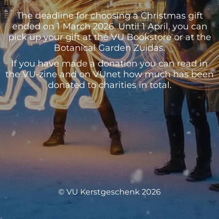
The deadline for choosing a Christmas gift
ended on 1 March 2026. Until 1 April, you can
pick up your gift at the VU Bookstore or at the
Botanical Garden Zuidas.
If you have made a donation you can read in
the VU-zine and on VUnet how much has been
donated to charities in total.
© VU Kerstgeschenk 2026