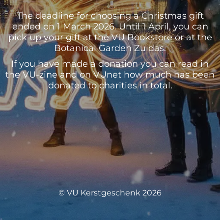
The deadline for choosing a Christmas gift
ended on 1 March 2026. Until 1 April, you can
pick up your gift at the VU Bookstore or at the
Botanical Garden Zuidas.
If you have made a donation you can read in
the VU-zine and on VUnet how much has been
donated to charities in total.
© VU Kerstgeschenk 2026