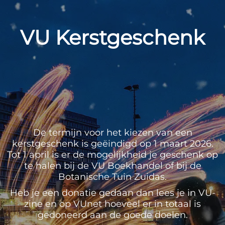
VU Kerstgeschenk
De termijn voor het kiezen van een
kerstgeschenk is geëindigd op 1 maart 2026.
Tot 1 april is er de mogelijkheid je geschenk op
te halen bij de VU Boekhandel of bij de
Botanische Tuin Zuidas.
Heb je een donatie gedaan dan lees je in VU-
zine en op VUnet hoeveel er in totaal is
gedoneerd aan de goede doelen.