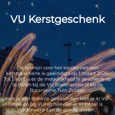
VU Kerstgeschenk
De termijn voor het kiezen van een
kerstgeschenk is geëindigd op 1 maart 2026.
Tot 1 april is er de mogelijkheid je geschenk op
te halen bij de VU Boekhandel of bij de
Botanische Tuin Zuidas.
Heb je een donatie gedaan dan lees je in VU-
zine en op VUnet hoeveel er in totaal is
gedoneerd aan de goede doelen.