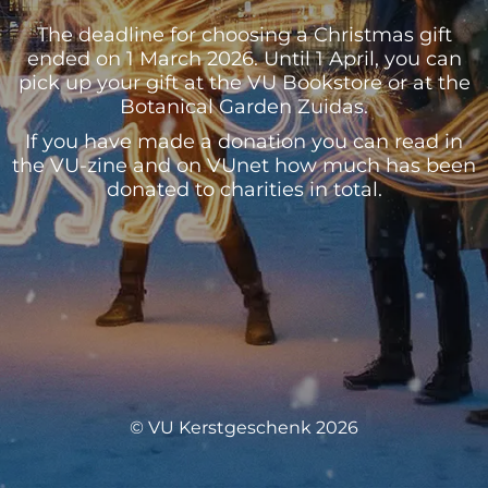
The deadline for choosing a Christmas gift
ended on 1 March 2026. Until 1 April, you can
pick up your gift at the VU Bookstore or at the
Botanical Garden Zuidas.
If you have made a donation you can read in
the VU-zine and on VUnet how much has been
donated to charities in total.
© VU Kerstgeschenk 2026