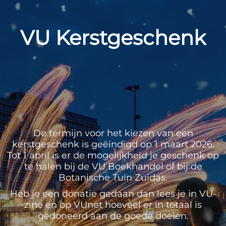
VU Kerstgeschenk
De termijn voor het kiezen van een
kerstgeschenk is geëindigd op 1 maart 2026.
Tot 1 april is er de mogelijkheid je geschenk op
te halen bij de VU Boekhandel of bij de
Botanische Tuin Zuidas.
Heb je een donatie gedaan dan lees je in VU-
zine en op VUnet hoeveel er in totaal is
gedoneerd aan de goede doelen.