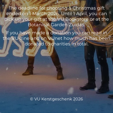
The deadline for choosing a Christmas gift
ended on 1 March 2026. Until 1 April, you can
pick up your gift at the VU Bookstore or at the
Botanical Garden Zuidas.
If you have made a donation you can read in
the VU-zine and on VUnet how much has been
donated to charities in total.
© VU Kerstgeschenk 2026