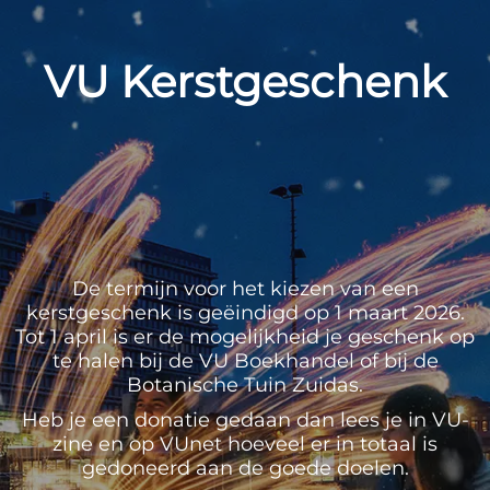
VU Kerstgeschenk
De termijn voor het kiezen van een
kerstgeschenk is geëindigd op 1 maart 2026.
Tot 1 april is er de mogelijkheid je geschenk op
te halen bij de VU Boekhandel of bij de
Botanische Tuin Zuidas.
Heb je een donatie gedaan dan lees je in VU-
zine en op VUnet hoeveel er in totaal is
gedoneerd aan de goede doelen.