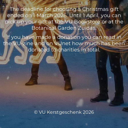
The deadline for choosing a Christmas gift
ended on 1 March 2026. Until 1 April, you can
pick up your gift at the VU Bookstore or at the
Botanical Garden Zuidas.
If you have made a donation you can read in
the VU-zine and on VUnet how much has been
donated to charities in total.
© VU Kerstgeschenk 2026