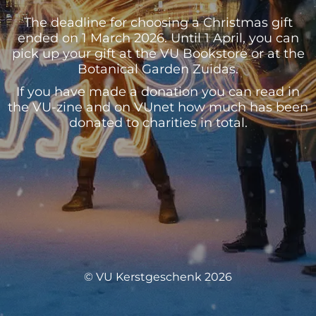
The deadline for choosing a Christmas gift
ended on 1 March 2026. Until 1 April, you can
pick up your gift at the VU Bookstore or at the
Botanical Garden Zuidas.
If you have made a donation you can read in
the VU-zine and on VUnet how much has been
donated to charities in total.
© VU Kerstgeschenk 2026