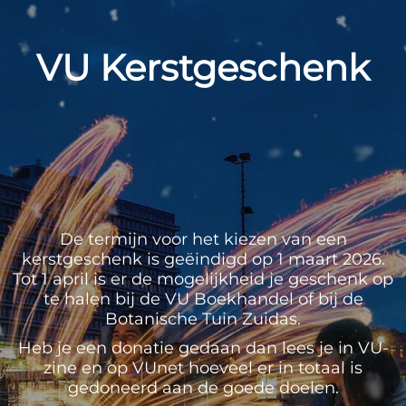
VU Kerstgeschenk
De termijn voor het kiezen van een
kerstgeschenk is geëindigd op 1 maart 2026.
Tot 1 april is er de mogelijkheid je geschenk op
te halen bij de VU Boekhandel of bij de
Botanische Tuin Zuidas.
Heb je een donatie gedaan dan lees je in VU-
zine en op VUnet hoeveel er in totaal is
gedoneerd aan de goede doelen.