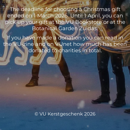
The deadline for choosing a Christmas gift
ended on 1 March 2026. Until 1 April, you can
pick up your gift at the VU Bookstore or at the
Botanical Garden Zuidas.
If you have made a donation you can read in
the VU-zine and on VUnet how much has been
donated to charities in total.
© VU Kerstgeschenk 2026