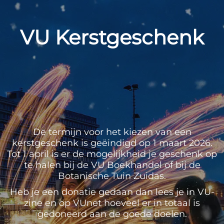
VU Kerstgeschenk
De termijn voor het kiezen van een
kerstgeschenk is geëindigd op 1 maart 2026.
Tot 1 april is er de mogelijkheid je geschenk op
te halen bij de VU Boekhandel of bij de
Botanische Tuin Zuidas.
Heb je een donatie gedaan dan lees je in VU-
zine en op VUnet hoeveel er in totaal is
gedoneerd aan de goede doelen.