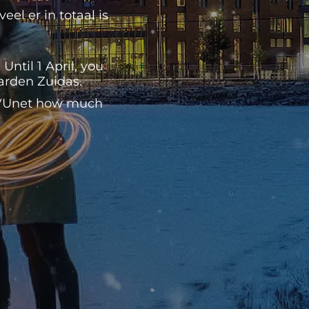
el er in totaal is
ntil 1 April, you
Garden Zuidas.
n VUnet how much