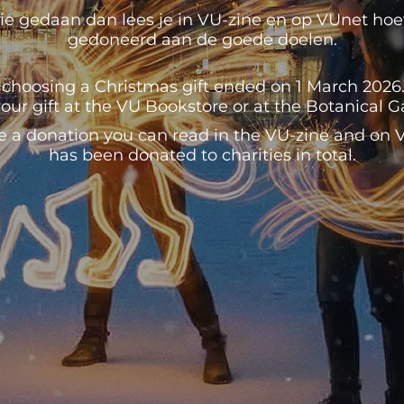
e gedaan dan lees je in VU-zine en op VUnet hoeve
gedoneerd aan de goede doelen.
 choosing a Christmas gift ended on 1 March 2026. U
our gift at the VU Bookstore or at the Botanical 
e a donation you can read in the VU-zine and o
has been donated to charities in total.