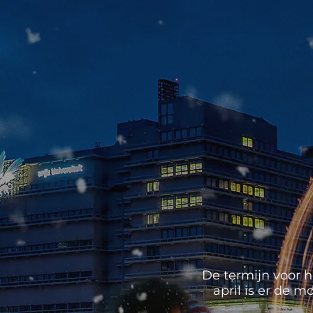
De termijn voor h
april is er de 