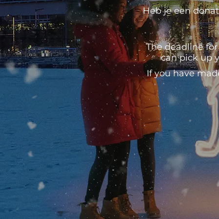
Heb je een donati
The deadline for
can pick up y
If you have mad