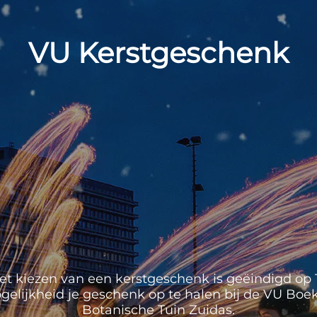
VU Kerstgeschenk
et kiezen van een kerstgeschenk is geëindigd op 1
mogelijkheid je geschenk op te halen bij de VU Boek
Botanische Tuin Zuidas.