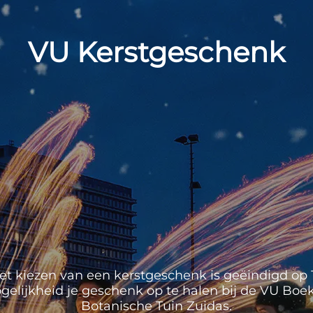
VU Kerstgeschenk
et kiezen van een kerstgeschenk is geëindigd op 1
mogelijkheid je geschenk op te halen bij de VU Boek
Botanische Tuin Zuidas.