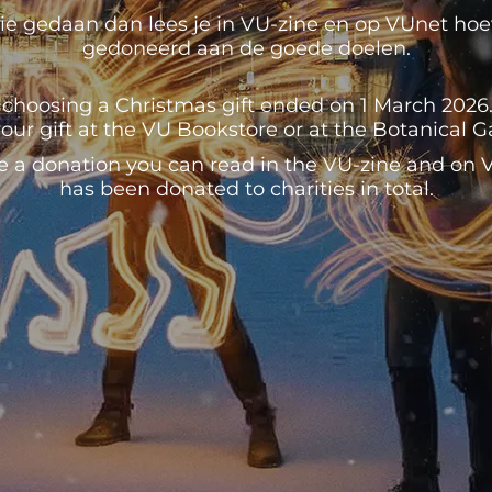
e gedaan dan lees je in VU-zine en op VUnet hoeve
gedoneerd aan de goede doelen.
 choosing a Christmas gift ended on 1 March 2026. U
our gift at the VU Bookstore or at the Botanical 
e a donation you can read in the VU-zine and o
has been donated to charities in total.