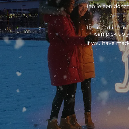
Heb je een donati
The deadline for
can pick up y
If you have mad