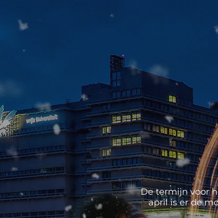
De termijn voor h
april is er de 