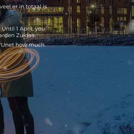
el er in totaal is
ntil 1 April, you
Garden Zuidas.
n VUnet how much