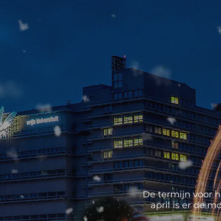
De termijn voor h
april is er de 