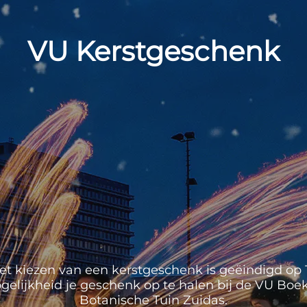
VU Kerstgeschenk
et kiezen van een kerstgeschenk is geëindigd op 1
mogelijkheid je geschenk op te halen bij de VU Boek
Botanische Tuin Zuidas.