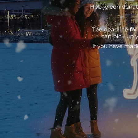
Heb je een donati
The deadline for
can pick up y
If you have mad