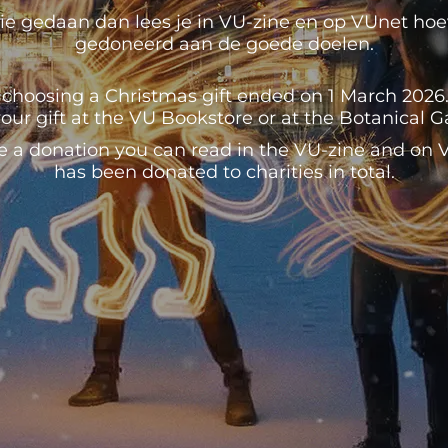
e gedaan dan lees je in VU-zine en op VUnet hoeve
gedoneerd aan de goede doelen.
 choosing a Christmas gift ended on 1 March 2026. U
our gift at the VU Bookstore or at the Botanical 
e a donation you can read in the VU-zine and o
has been donated to charities in total.