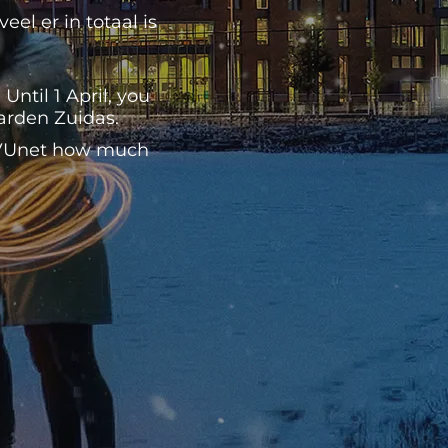
el er in totaal is
ntil 1 April, you
Garden Zuidas.
n VUnet how much