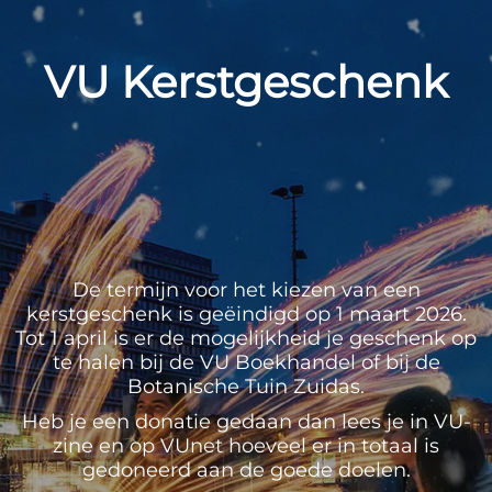
VU Kerstgeschenk
De termijn voor het kiezen van een
kerstgeschenk is geëindigd op 1 maart 2026.
Tot 1 april is er de mogelijkheid je geschenk op
te halen bij de VU Boekhandel of bij de
Botanische Tuin Zuidas.
Heb je een donatie gedaan dan lees je in VU-
zine en op VUnet hoeveel er in totaal is
gedoneerd aan de goede doelen.