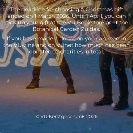
The deadline for choosing a Christmas gift
ended on 1 March 2026. Until 1 April, you can
pick up your gift at the VU Bookstore or at the
Botanical Garden Zuidas.
If you have made a donation you can read in
the VU-zine and on VUnet how much has been
donated to charities in total.
© VU Kerstgeschenk 2026