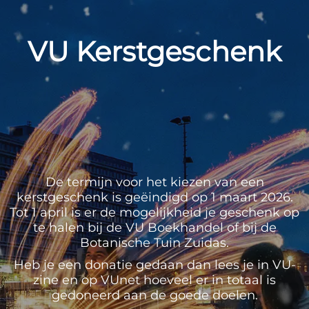
VU Kerstgeschenk
De termijn voor het kiezen van een
kerstgeschenk is geëindigd op 1 maart 2026.
Tot 1 april is er de mogelijkheid je geschenk op
te halen bij de VU Boekhandel of bij de
Botanische Tuin Zuidas.
Heb je een donatie gedaan dan lees je in VU-
zine en op VUnet hoeveel er in totaal is
gedoneerd aan de goede doelen.