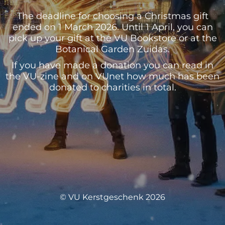
The deadline for choosing a Christmas gift
ended on 1 March 2026. Until 1 April, you can
pick up your gift at the VU Bookstore or at the
Botanical Garden Zuidas.
If you have made a donation you can read in
the VU-zine and on VUnet how much has been
donated to charities in total.
© VU Kerstgeschenk 2026