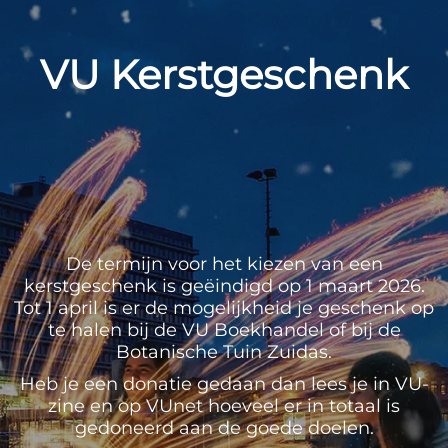
VU Kerstgeschenk
De termijn voor het kiezen van een
kerstgeschenk is geëindigd op 1 maart 2026.
Tot 1 april is er de mogelijkheid je geschenk op
te halen bij de VU Boekhandel of bij de
Botanische Tuin Zuidas.
Heb je een donatie gedaan dan lees je in VU-
zine en op VUnet hoeveel er in totaal is
gedoneerd aan de goede doelen.