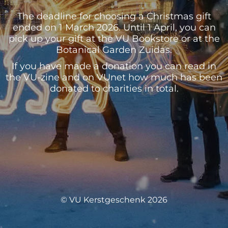
The deadline for choosing a Christmas gift
ended on 1 March 2026. Until 1 April, you can
pick up your gift at the VU Bookstore or at the
Botanical Garden Zuidas.
If you have made a donation you can read in
the VU-zine and on VUnet how much has been
donated to charities in total.
© VU Kerstgeschenk 2026